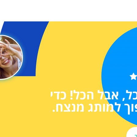
, אבל הכל! כדי
וך למותג מנצח.