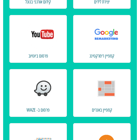
יצירת לידים
קידום אורגני בגוגל
קמפיין רימרקטינג
פרסום ביוטיוב
קמפיין באנרים
פרסום ב- WAZE