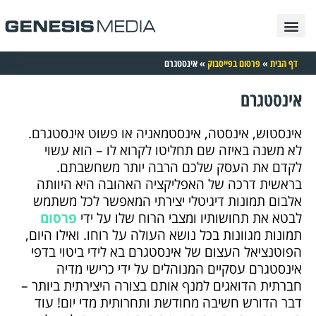
פרסום בגוגל
בניית אתרים
תיק עבודות
פרסום בטיקטוק
פרסום בפייסבוק
פרסום באינטרנט
פרסום באינסטגרם
דף הבית
»
פרסום בפייסבוק
»
אינסטגרם
אינסטגרם
אינסטוש, אינסטה, אינסטמאניה או פשוט אינסטגרם.
לא משנה באיזה שם תחליטו לקרוא לו – הוא עשוי
לקדם את העסק שלכם הרבה יותר משחשבתם.
בראשית דרכה של האפליקציה האהובה היא היוותה
אלבום תמונות דיגיטלי יצירתי המאפשר לכל משתמש
לבטא את תחושותיו ומצבי הרוח שלו על ידי
פרסום
תמונות מגוונות בכל נושא העולה על רוחו. ואילו היום,
הפוטנציאל העצום של אינסטגרם בא לידי ביטוי בדפי
אינסטגרם עסקיים המנוהלים על ידי כרישי מדיה
חברתית הדואגים למנף אותם בצורה היצירתית ביותר –
דבר הדורש חשיבה מחודשת ותחרותית מדי יום! עוד