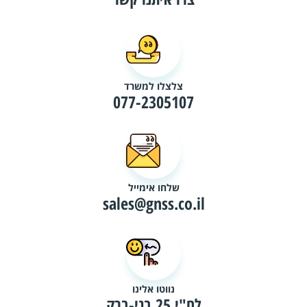
צלצלו למשרד
077-2305107
שלחו אימייל
sales@gnss.co.il
נווטו אלינו
לח"י 25 בני-ברק