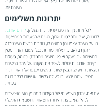
פשוט משום שהוא מופיע מעל או לצד תוצאות החיפוש
האורגניות.
יתרונות משלימים
לכל אחת מן הדרכים יש יתרונות משלהן.
קידום אורגני
,
לדוגמה, יעיל יותר לטווח ארוך, משום שהפעולות המבוצעות,
הן על האתר עצמו והן מחוצה לו, נותרות ברשת האינטרנט
לזמן רב (אם כי יעילותן פוחתת ככל שעובר הזמן, ומכאן
החשיבות של מעקב ואופטימיזציה מתמדת). כלומר, פעולות
קידום אורגניות יכולות לשפר את מיקומו של אתר ברשימת
תוצאות החיפוש, ומכאן שיותר גולשים ייכנסו אל האתר ויגדל
הסיכוי שהם יבצעו בו פעולה כלשהי או ישובו לבקר בו גם
בעתיד.
עם זאת, יתרון משמעותי של הקידום הממומן הוא האפשרות
לנהל מעקב צמוד אחר ההוצאות ולחשב את התועלת