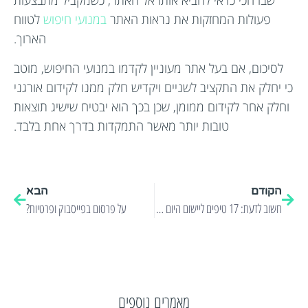
שבו הכי כדאי להביא אותו אל האתר, כשמקביל מתבצעות
פעולות המחזקות את נראות האתר
במנועי חיפוש
לטווח
הארוך.
לסיכום, אם בעל אתר מעוניין לקדמו במנועי החיפוש, מוטב
כי יחלק את התקציב לשניים ויקדיש חלק ממנו לקידום אורגני
וחלק אחר לקידום ממומן, שכן בכך הוא יבטיח שישיג תוצאות
טובות יותר מאשר התמקדות בדרך אחת בלבד.
הקודם
הבא
חשוב לדעת: 17 טיפים ליישום היום כדי לייצר עוד לקוחות באמצעות שיווק פייסבוק
על פרסום בפייסבוק ופרטיות?
מאמרים נוספים