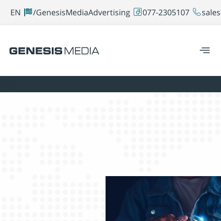
EN
GenesisMediaAdvertising/
077-2305107
sales