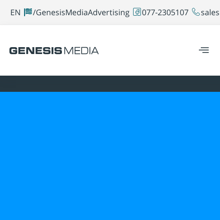
EN
GenesisMediaAdvertising/
077-2305107
sales