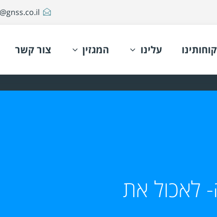
@gnss.co.il
קוחותינו
עלינו
המגזין
צור קשר
- לאכול את