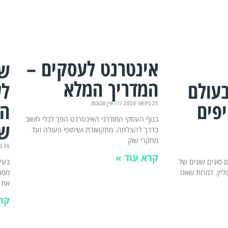
אינטרנט לעסקים –
שי
המדריך המלא
בעולם
לע
פים
הת
25 בינואר 2024
אין תגובות
בנוף העסקי המודרני האינטרנט הפך לכלי חשוב
שי
בדרך להצלחה. מתקשורת ושיתופי פעולה ועד
מחקרי שוק
26 בדצמבר 2023
קרא עוד »
 סוגים שונים של
בעיד
פליין. למרות שאנו
מסתמ
את
קר