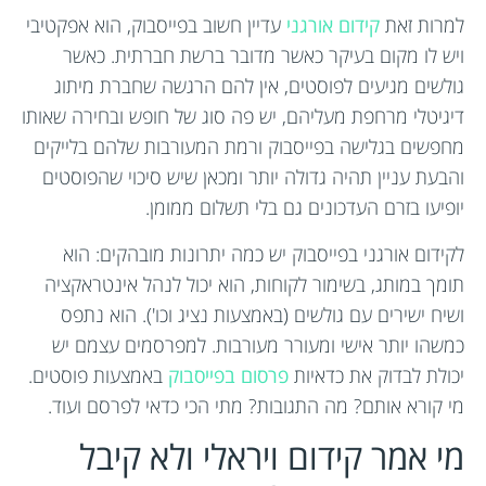
למרות זאת
קידום אורגני
עדיין חשוב בפייסבוק, הוא אפקטיבי
ויש לו מקום בעיקר כאשר מדובר ברשת חברתית. כאשר
גולשים מגיעים לפוסטים, אין להם הרגשה שחברת מיתוג
דיגיטלי מרחפת מעליהם, יש פה סוג של חופש ובחירה שאותו
מחפשים בגלישה בפייסבוק ורמת המעורבות שלהם בלייקים
והבעת עניין תהיה גדולה יותר ומכאן שיש סיכוי שהפוסטים
יופיעו בזרם העדכונים גם בלי תשלום ממומן.
לקידום אורגני בפייסבוק יש כמה יתרונות מובהקים: הוא
תומך במותג, בשימור לקוחות, הוא יכול לנהל אינטראקציה
ושיח ישירים עם גולשים (באמצעות נציג וכו'). הוא נתפס
כמשהו יותר אישי ומעורר מעורבות. למפרסמים עצמם יש
יכולת לבדוק את כדאיות
פרסום בפייסבוק
באמצעות פוסטים.
מי קורא אותם? מה התגובות? מתי הכי כדאי לפרסם ועוד.
מי אמר קידום ויראלי ולא קיבל