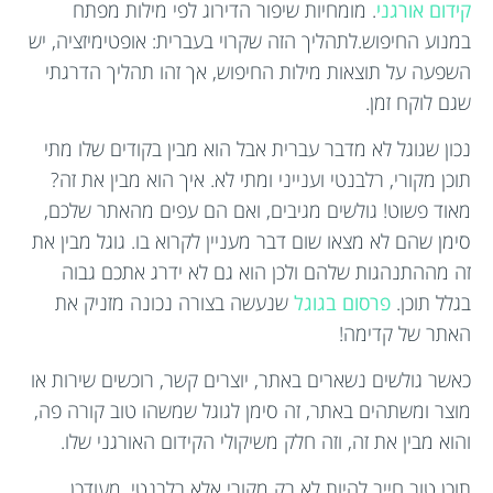
קידום אורגני
. מומחיות שיפור הדירוג לפי מילות מפתח
במנוע החיפוש.לתהליך הזה שקרוי בעברית: אופטימיזציה, יש
השפעה על תוצאות מילות החיפוש, אך זהו תהליך הדרגתי
שגם לוקח זמן.
נכון שגוגל לא מדבר עברית אבל הוא מבין בקודים שלו מתי
תוכן מקורי, רלבנטי וענייני ומתי לא. איך הוא מבין את זה?
מאוד פשוט! גולשים מגיבים, ואם הם עפים מהאתר שלכם,
סימן שהם לא מצאו שום דבר מעניין לקרוא בו. גוגל מבין את
זה מההתנהגות שלהם ולכן הוא גם לא ידרג אתכם גבוה
בגלל תוכן.
פרסום בגוגל
שנעשה בצורה נכונה מזניק את
האתר של קדימה!
כאשר גולשים נשארים באתר, יוצרים קשר, רוכשים שירות או
מוצר ומשתהים באתר, זה סימן לגוגל שמשהו טוב קורה פה,
והוא מבין את זה, וזה חלק משיקולי הקידום האורגני שלו.
תוכן טוב חייב להיות לא רק מקורי אלא רלבנטי, מעודכן,