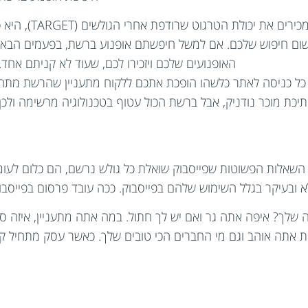
כירים את יכולת הטרגוט שרודפת אחרי הגולשים (TARGET), היא כבר עמוק ברשת ואתם עמוק בתוכה.
ום חיפוש שלכם. אם למשל חיפשתם אופנוע ברשת, בפעמים הבאות ש
האופנועים שלכם ויזכירו לכם, שעוד לא קניתם אחד.
, כל כניסה לאתר כלשהו הופכת אתכם ללקוח מתעניין שהרשת מתחיל
יכת מוכר נודניק, אבל ברשת הכול עטוף בטכנולוגיה מרשימה ולכן 
השאלות הפשוטות שפייסבוק שואלת כל גולש נרשם, הם כלום לעומ
ובעיקר בגלל השימוש שלהם בפייסבוק. ככה עובד פרסום בפייסבו
ה שלך? איפה אתה גר ואם יש לך חתול. במה אתה מתעניין, איזה ס
ות אתה אוהב וגם מי החברים הכי טובים שלך. כאשר עסק מתחיל ק