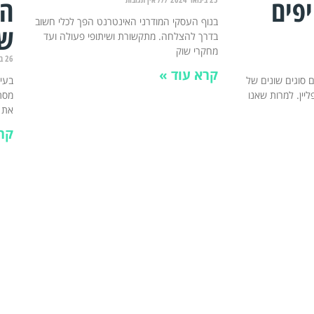
פים
הת
בנוף העסקי המודרני האינטרנט הפך לכלי חשוב
שי
בדרך להצלחה. מתקשורת ושיתופי פעולה ועד
מחקרי שוק
26 בדצמבר 2023
קרא עוד »
 סוגים שונים של
בעיד
פליין. למרות שאנו
מסתמ
את
קר