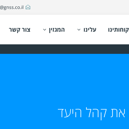
@gnss.co.il
קוחותינו
עלינו
המגזין
צור קשר
 את קהל היעד