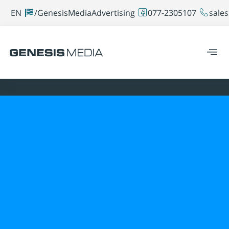
EN
GenesisMediaAdvertising/
077-2305107
sales