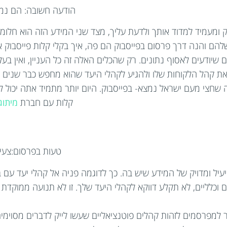
הודעה חשובה: הם נמצ
ויק ומעמיד למדוד אותך ולדעת עליך, מצד שני המידע הזה הוא חל
הם והנה דרך פרסום בפייסבוק הם פה, איך בקלי קלות פייסבוק 
ים שיודעים לאסוף נתונים. רק שהכלים האלה זה כל העניין, ואין ב
ת קהל הלקוחות שלו ולהגיע לקהלי היעד שהוא מחפש כבר שנים ולא
שחצי מעם ישראל נמצא- בפייסבוק. היום יותר מתמיד אתה יכול ל
קלות עם חברת
מיתוג
טעות בפרסום:צעירים בני 16 לא מח
 ומדויק של המידע שיש בה. כך לדוגמה פניה אל קהלי יעד עם בעלי
וכלליים, לא תקלע דווקא לקהלי היעד שלך. זו לא תנועה ממוקדת ואי
של פייסבוק (facebook graph search) מאפשר למפרסמים לזהות קהלים פוטנציאליים שעשו לייק