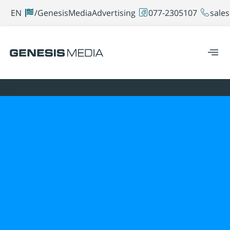
EN
GenesisMediaAdvertising/
077-2305107
sales