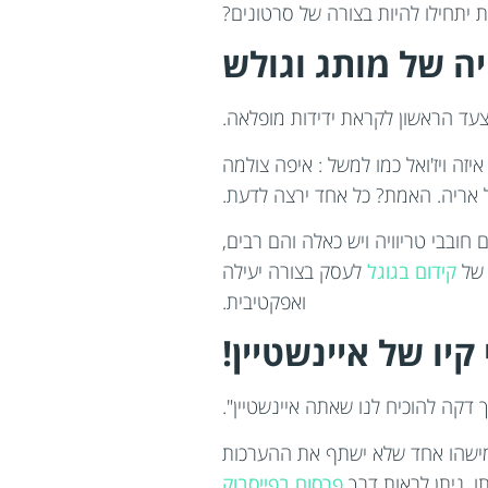
ת יתחילו להיות בצורה של סרטונים?
יה של מותג וגולש
עד הראשון לקראת ידידות מופלאה.
זה ויז'ואל כמו למשל : איפה צולמה
 אריה. האמת? כל אחד ירצה לדעת.
חובבי טריוויה ויש כאלה והם רבים,
 של
קידום בגוגל
לעסק בצורה יעילה
ואפקטיבית.
 קיו של איינשטיין!
ך דקה להוכיח לנו שאתה איינשטיין".
י מישהו אחד שלא ישתף את ההערכות
ו. ניתן לראות דרך
פרסום בפייסבוק