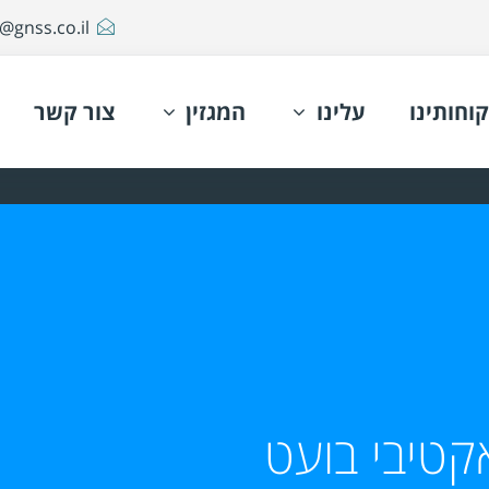
@gnss.co.il
קוחותינו
עלינו
המגזין
צור קשר
קטיבי בועט