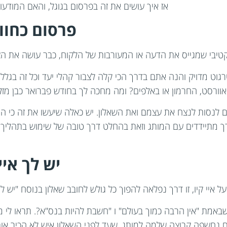
אז איך עושים את זה בפרסום בגוגל, והאם המודעו
פרסום כחוו
יבי שמגייס את הדעה או המעורבות של הלקוח, כבר עושה את הצ
ט מדויק והנה אתם בדרך הכי קלה לצבור קהלי יעד וכל זה בגלל אי
וורסט, החרמון או באלפים? ומה מחכה לך בחודש פברואר כבן מזל
ם לנסות לנצח את עצמם ואת השאלון. יש כאלה שיעשו את זה כי הם 
רך מתיידדים עם המותג וזאת בהחלט דרך טובה של שימוש בתהליך
יש לך איי
ל איי קיו, זו דרך נפלאה להפוך כל גולש לחובב שאלון בנוסח "יש ל
ה שבאמת "אין הרבה כמוך בעולם" ו "חשבת להיות בנס"א?. תראו ל
ים נחשפה קבוצה שלמה למותג, שעד לפני השאלון איש לא הכיר אות