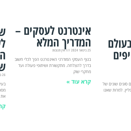
אינטרנט לעסקים –
שי
המדריך המלא
בעולם
לע
פים
הת
25 בינואר 2024
אין תגובות
בנוף העסקי המודרני האינטרנט הפך לכלי חשוב
שי
בדרך להצלחה. מתקשורת ושיתופי פעולה ועד
מחקרי שוק
26 בדצמבר 2023
קרא עוד »
 סוגים שונים של
בעיד
פליין. למרות שאנו
מסתמ
את
קר