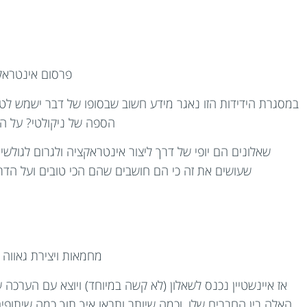
פרסום אינטראקט
במסגרת הידידות הזו נאגר מידע חשוב שבסופו של דבר ישמש לטרגו
הספה של ניקולטי? על הא
שאלונים הם יופי של דרך ליצור אינטראקציה ולגרום לגולשי
שעושים את זה כי הם חושבים שהם הכי טובים ועל הד
מחמאות ויצירת גאווה ע
אז איינשטיין נכנס לשאלון (לא קשה במיוחד) ויוצא עם הערכ
האלה בין החברים שלו, וכמה שיותר ותראו איך תוך כמה שיתופ