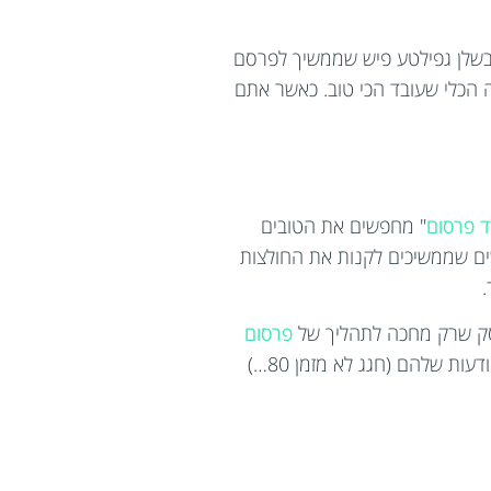
 בשלן גפילטע פיש שממשיך לפרסם
רסום באינטרנט, זה הכלי שעובד הכי טוב. כאשר אתם
 פרסום
" מחפשים את הטובים
ם שממשיכים לקנות את החולצות
עסק שרק מחכה לתהליך של
פרסום
כמו בנייה של אתר מעולה ברשת, להיחשף לקהלי יעד חדשים ולהפוך אותו להצלחה קופתית, הם עדיין יתקשרו עם סוכן המודעות שלהם (חגג לא מזמן 80…)