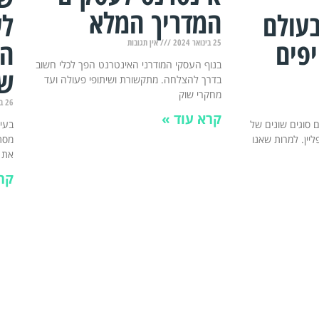
המדריך המלא
בעולם
לע
פים
הת
25 בינואר 2024
אין תגובות
בנוף העסקי המודרני האינטרנט הפך לכלי חשוב
שי
בדרך להצלחה. מתקשורת ושיתופי פעולה ועד
מחקרי שוק
26 בדצמבר 2023
קרא עוד »
 סוגים שונים של
בעיד
פליין. למרות שאנו
מסתמ
את
קר