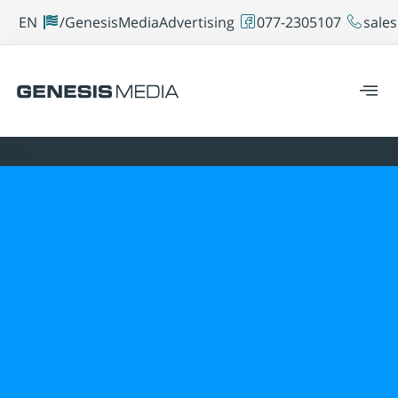
EN
GenesisMediaAdvertising/
077-2305107
sales