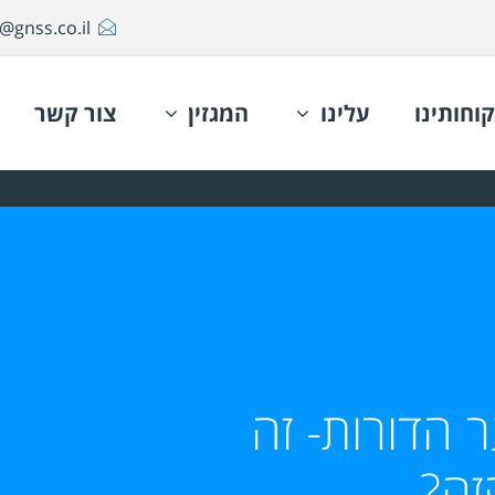
@gnss.co.il
קוחותינו
עלינו
המגזין
צור קשר
 הדורות- זה
זה?