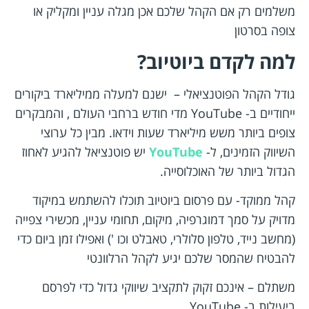
משלמים רק אם הקהל שלכם אכן מגלה עניין ומקליק או
צופה בסרטון
למה לקדם ביוטיוב?
גודל הקהל הפוטנציאלי – ישנם למעלה ממיליארד ביקורים
ייחודיים ב- YouTube מדי חודש ברחבי העולם , והמבקרים
צופים ביותר משש מיליארד שעות וידאו. מבין כל ערוצי
השיווק הזמינים, ל-
YouTube
יש פוטנציאל להגיע לאחוז
הגדול ביותר של האוכלוסייה.
קהל ממוקד- עם פרסום ביוטיוב תוכלו להשתמש במיקוד
מדויק על סמך דמוגרפיה, מיקום, תחומי עניין, מכשירי צפייה
(מחשב נייד, טלפון סלולרי, טאבלט וכו ') ואפילו זמן ביום כדי
להבטיח שהמסר שלכם יגיע לקהל הרלוונטי
משתלם – אינכם זקוק לתקציב שיווקי גדול כדי לפרסם
ביעילות ב- YouTube.