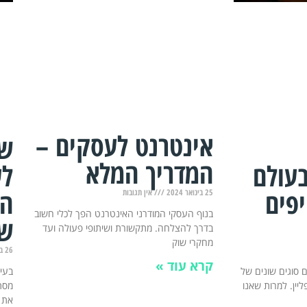
אינטרנט לעסקים –
שי
המדריך המלא
בעולם
לע
פים
הת
25 בינואר 2024
אין תגובות
בנוף העסקי המודרני האינטרנט הפך לכלי חשוב
שי
בדרך להצלחה. מתקשורת ושיתופי פעולה ועד
מחקרי שוק
26 בדצמבר 2023
קרא עוד »
 סוגים שונים של
בעיד
פליין. למרות שאנו
מסתמ
את