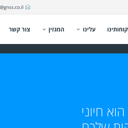
@gnss.co.il
קוחותינו
עלינו
המגזין
צור קשר
וא חיוני
ית שלכם