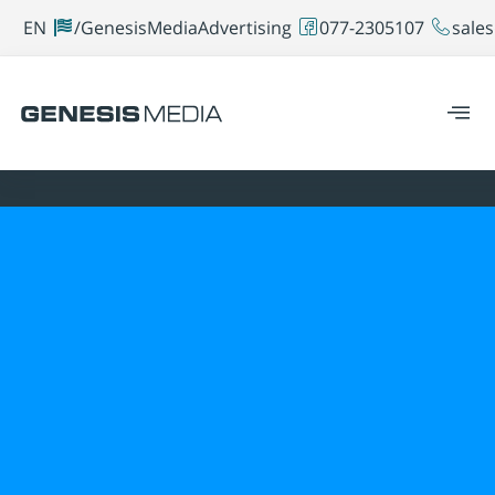
EN
GenesisMediaAdvertising/
077-2305107
sales