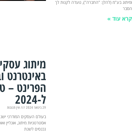
ומיתוג בע"מ (להלן: "החברה"), נועדה לקנות לך
הסבר
קרא עוד »
מיתוג עסקי
באינטרנט ו
הפרינט – טי
ל-2024
29 בינואר 2024
אין תגובות
בעולם העסקים המודרני ישנם
אסטרטגיות מיתוג, אונליין ואו
נכנסים לשנת