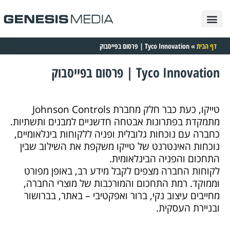
פרסום בגוגל
בניית אתרים
תיק עבודות
פרסום בטיקטוק
פרסום בפייסבוק
פרסום באינטרנט
פרסום באינסטגרם
דף הבית
»
Tyco Innovation | פרסום בפייסבוק
Tyco Innovation | פרסום בפייסבוק
טייקו, כעת כבר חלק מחברת Johnson Controls
מתמקדת בפתרונות אבטחה חדשניים למבנים ותשתיות.
כחברה עם נוכחות גלובלית ופניה ללקוחות בינלאומיים,
נוכחות האינטרנט של טייקו משקפת את השילוב שבין
התחכום והפניה הבינלאומית.
לקוחות החברה מצפים לקבל מידע רב, באופן מפורט
וממוקד. רמת התחכום והמורכבות של מוצרי החברה,
מחייבים עיצוב נקי, ברור ואפקטיבי – באתר, בברושור
ובניירת העסקית.