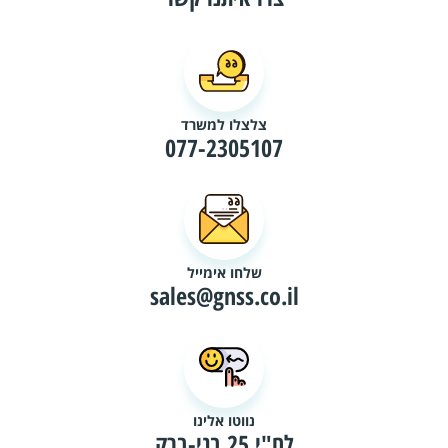
צלצלו למשרד
077-2305107
שלחו אימייל
sales@gnss.co.il
נווטו אלינו
לח"י 25 בני-ברק