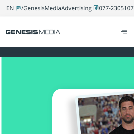
EN
GenesisMediaAdvertising/
077-2305107