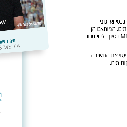
יננסי וארגוני –
תים, המותאם הן
לבעלי עסקים קטנים והן לזכייני רשתות. ל-Minded נסיון בליווי מגוון
מיתוג שת
MEDIA
S
יטוי את החשיבה
חותיה.