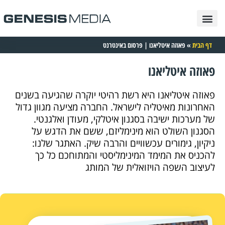
פרסום בגוגל
בניית אתרים
תיק עבודות
פרסום בטיקטוק
פרסום בפייסבוק
פרסום באינטרנט
פרסום באינסטגרם
דף הבית
»
פאוזה איטליאנו | פרסום באינטרנט
פאוזה איטליאנו
פאוזה איטליאנו היא רשת רהיטי יוקרה שהגיעה בשנים
האחרונות מאיטליה לישראל. החברה מציעה מגוון גדול
של מערכות ישיבה בסגנון איטלקי, מעודן ואלגנטי.
הסגנון השולט הוא מינימליזם, ששם את הדגש על
ניקיון, גימורים עכשוויים והרבה שיק. האתגר שלנו:
להכניס את המימד המינימליסטי והמתוחכם כל כך
לעיצוב השפה הויזואלית של המותג