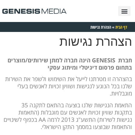
פרסום בגוגל
בניית אתרים
תיק עבודות
פרסום בטיקטוק
פרסום בפייסבוק
פרסום באינטרנט
פרסום באינסטגרם
דף הבית
»
הצהרת נגישות
הצהרת נגישות
חברת GENESIS הינה חברה למתן שירותים/מוצרים
בתחום פרסום דיגיטלי ומיתוג עסקי
בהצהרה זו מטרתנו לייעל את השימוש ולשפר את השירות
שלנו בכל הנוגע לנגישות ושוויון זכויות לאנשים בעלי
מוגבלויות.
התאמת הנגישות שלנו בוצעה בהתאם לתקנה 35
בתקנות שוויון זכויות לאנשים עם מוגבלות (התאמות
נגישות לשירות) התשע"ג 2013 לרמה AA בכפוף לשינויים
והתאמות שבוצעו במסמך התקן הישראלי.