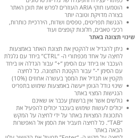
הוטמעו חוקי ARIA העוזרים לפרש את תוכן האתר
בצורה מדויקת וטובה יותר
הנגשת תפריטים, טפסים ושדות, היררכיית כותרות,
רכיבי טאבים, חלונות קופצים ועוד
שינוי תצוגה באתר
ניתן להגדיל או להקטין את תצוגת האתר באמצעות
לחיצה על אחד מכפתורי ה- “CTRL” ביחד עם גלגלת
העכבר או ביחד עם הסימן “+” עבור הגדלה או ביחד
עם הסימן “-” עבור הקטנת התצוגה. כל לחיצה
תקטין או תגדיל את המסך בעשרה אחוזים (10%)
שינוי גודל הגופן ייעשה באמצעות שימוש בתפריט
הנגישות המצוי באתר
גולשים אשר אין ברשותן עכבר או שאינם
יכולים לעשות שימוש בעכבר יכולים להפעיל את
התכונות המצויות באתר על ידי לחיצה על המקש
“TAB”. כל לחיצה תעביר את הסמן אל האפשרות
הבאה באתר
לחיצה על מקש ה- “Enter” תפעיל את הקישור עליו