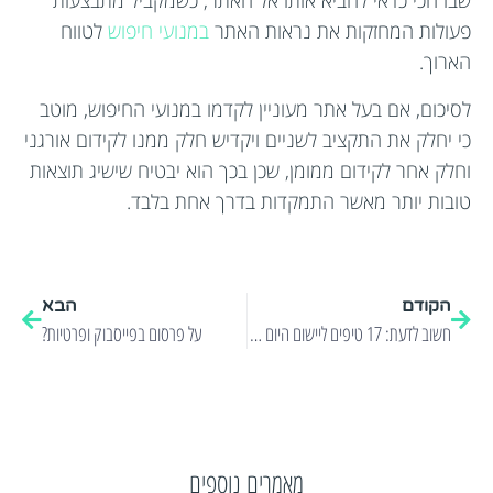
שבו הכי כדאי להביא אותו אל האתר, כשמקביל מתבצעות
פעולות המחזקות את נראות האתר
במנועי חיפוש
לטווח
הארוך.
לסיכום, אם בעל אתר מעוניין לקדמו במנועי החיפוש, מוטב
כי יחלק את התקציב לשניים ויקדיש חלק ממנו לקידום אורגני
וחלק אחר לקידום ממומן, שכן בכך הוא יבטיח שישיג תוצאות
טובות יותר מאשר התמקדות בדרך אחת בלבד.
הקודם
הבא
חשוב לדעת: 17 טיפים ליישום היום כדי לייצר עוד לקוחות באמצעות שיווק פייסבוק
על פרסום בפייסבוק ופרטיות?
מאמרים נוספים