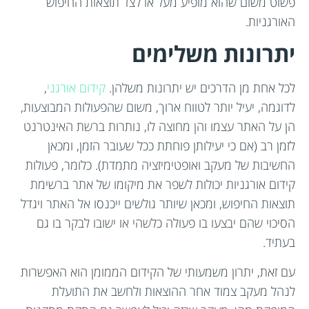
פשוט משום שהוא מופיע מעל או לצד תוצאות החיפוש
האורגניות.
יתרונות משלימים
לכל אחת מן הדרכים יש יתרונות משלהן.
קידום אורגני
,
לדוגמה, יעיל יותר לטווח ארוך, משום שהפעולות המבוצעות,
הן על האתר עצמו והן מחוצה לו, נותרות ברשת האינטרנט
לזמן רב (אם כי יעילותן פוחתת ככל שעובר הזמן, ומכאן
החשיבות של מעקב ואופטימיזציה מתמדת). כלומר, פעולות
קידום אורגניות יכולות לשפר את מיקומו של אתר ברשימת
תוצאות החיפוש, ומכאן שיותר גולשים ייכנסו אל האתר ויגדל
הסיכוי שהם יבצעו בו פעולה כלשהי או ישובו לבקר בו גם
בעתיד.
עם זאת, יתרון משמעותי של הקידום הממומן הוא האפשרות
לנהל מעקב צמוד אחר ההוצאות ולחשב את התועלת