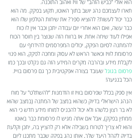
הוא אולי "כביש הזהב" של וויז ואהוב התוכנה.
תארו לעצמכם נהג יושב בתוך האוטו, תקוע בפקק. מה הוא
כבר יכול לעשות? להוציא ספר? את שיחות הטלפון שלו הוא
כבר עשה, ואם הוא אחרי יום עבודה יתכן וכבר אין לו כוח
אפילו לעוד שיחה אחת. אז ברווח הזה שנוצר בין חוסר הכוח
להמתנה לסיום הפקק, יכולים המפרסמים להידחף עם
פרסומת לוויז וכאשר הראש לא עסוק ומחכה לפקק, הוא פנוי
לקבלת מידע ובהרבה מקרים המידע הזה גם נקלט ובכך כמו
פרסום בגוגל
שעובד בצורה אפקטיבית כך גם פרסום בוייז.
הכל בנגיעה!
אין ספק בכלל שפרסום בוויז זו הזדמנות "להשתלט" על מוח
הנהג הישראלי בדיוק כשהוא במצב של המתנה (במצב שהוא
לא בר רצון כלשהו ולא יכול להכניס למוחו מידע חדש כי הוא
ממתין בפקק), אבל אם אתה מגיש לו פרסומת כבר באוטו
והוא לא צריך לטרוח בשבילה אלא רק להציץ בה, יתכן וקלעת
בדיוק לקהל היעד שלך, אותו נהג בפקק שכבר מתכנן ליום