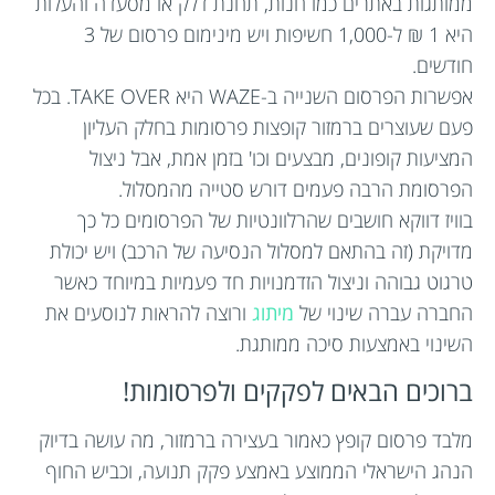
ממותגות באתרים כמו חנות, תחנת דלק או מסעדה והעלות
היא 1 ₪ ל-1,000 חשיפות ויש מינימום פרסום של 3
חודשים.
אפשרות הפרסום השנייה ב-WAZE היא TAKE OVER. בכל
פעם שעוצרים ברמזור קופצות פרסומות בחלק העליון
המציעות קופונים, מבצעים וכו' בזמן אמת, אבל ניצול
הפרסומת הרבה פעמים דורש סטייה מהמסלול.
בוויז דווקא חושבים שהרלוונטיות של הפרסומים כל כך
מדויקת (זה בהתאם למסלול הנסיעה של הרכב) ויש יכולת
טרגוט גבוהה וניצול הזדמנויות חד פעמיות במיוחד כאשר
החברה עברה שינוי של
מיתוג
ורוצה להראות לנוסעים את
השינוי באמצעות סיכה ממותגת.
ברוכים הבאים לפקקים ולפרסומות!
מלבד פרסום קופץ כאמור בעצירה ברמזור, מה עושה בדיוק
הנהג הישראלי הממוצע באמצע פקק תנועה, וכביש החוף