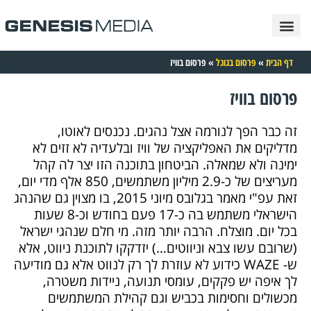
פרסום בגוגל
בניית אתרים
תיק עבודות
פרסום בטיקטוק
פרסום בפייסבוק
פרסום באינטרנט
פרסום באינסטגרם
דף הבית
»
פרסום בגוגל
»
פרסום בוויז
פרסום בוויז
זה כבר הפך לנורמה אצל נהגים. נכנסים לאוטו,
מדליקים את האפליקציה של וויז ובלעדיה לא זזים לא
ימינה ולא שמאלה. הביטחון בתוכנה הזו יצר לה קהל
מעריצים של כ-2.9 מיליון משתמשים, 850 אלף מדי יום,
זאת עפ"י מאמר בגלובס מיוני 2015, בו מצוין גם שהנהג
הישראלי משתמש בה כ-17 פעם בחודש וכ-8 שעות
בכל יום. מוצלח. הרבה יותר מזה. מי חלם שנהגי ישראל
(שרובם עשו צבא וניווטים…) יזדקקו לתוכנת ניווט, אלא
ש- WAZE כידוע לא עוזרת לך רק לנווט אלא גם מודיעה
לך איפה יש פקקים, עומסי תנועה, ניידות משטרה,
מכשולים וחסימות בכביש וגם קהילת המשתמשים