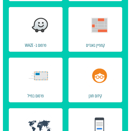
קמפיין באנרים
פרסום ב- WAZE
קידום תוכן
פרסום במייל