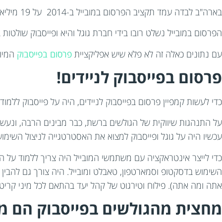
בארה"ב לבדה עמד תקציב הפרסום במובייל ב-2014 על 19 מיליארד דולר ובשנת 2015 על 30 מיליארד דולר.
הפרסום במובייל נשלט רובו בידי חברת גוגל והיא ופייסבוק שולטות
עם נתונים כאלה זה לא פלא שיש אפליקציית
פרסום בפייסבוק
המיוע
פרסום בפייסבוק לניידים!
כדי לעשות קמפיין פרסום בפייסבוק לניידים, היה על פייסבוק ללמ
על התנהגות שיווקית של הגולשים ברשת, כבר מבינים הרבה, ונעשו
עכשיו היה על גוגל ופייסבוק למצוא את האסטרטגייה לניצול השימוש
כדי לייצר אינטראקציה עם משתמשי המובייל היה צריך ללמוד על 
השימוש בדסקטופ וסמארטפון, טאבלט ומובייל. היה צורך גם להבין
אתה ומה אתה). פילוח וטירגוט של קהל יעד בהתאם לכל מיני קריטרי
מחצית מהגולשים בפייסבוק הם מ