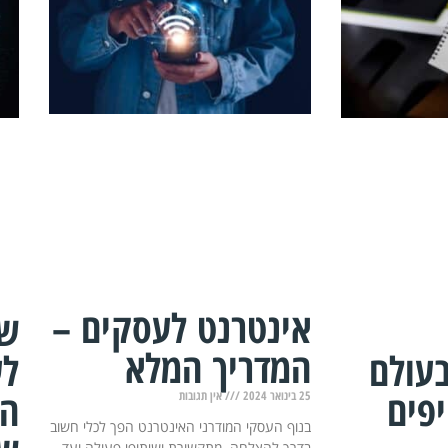
אינטרנט לעסקים –
שי
המדריך המלא
בעולם
לע
פים
הת
25 בינואר 2024
אין תגובות
בנוף העסקי המודרני האינטרנט הפך לכלי חשוב
בדרך להצלחה. מתקשורת ושיתופי פעולה ועד