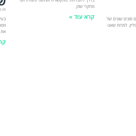
שי
מחקרי שוק
26 בדצמבר 2023
קרא עוד »
 סוגים שונים של
בעיד
פליין. למרות שאנו
מסתמ
את
קר