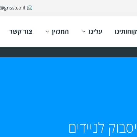
@gnss.co.il
קוחותינו
עלינו
המגזין
צור קשר
סבוק לניידים