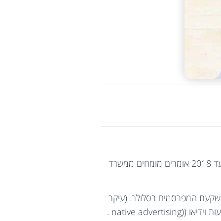
פרסום בפייסבוק למובייל, גדל הכי הרבה כמו כל שוק הפרסום למובייל. ב-2015 30% מההשקעה בפרסום באינטרנט הייתה במובייל. עד 2018 אומרים מומחים ממשרד
 השקעת המפרסמים בסלולר. (עיקר
native ad .