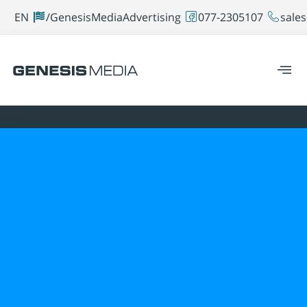
EN
GenesisMediaAdvertising/
077-2305107
sales